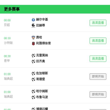
更多赛事
赫尔辛基
00:00
高清直播
芬超
拉赫蒂
费哈
00:10
高清直播
沙特联
利雅得体育
克雷莫纳
00:30
高清直播
意甲
拉齐奥
佐加顿斯
01:00
即将开始
瑞典超
哥德堡
哈尔姆斯
01:00
即将开始
瑞典超
布鲁马波
博德闪耀
01:00