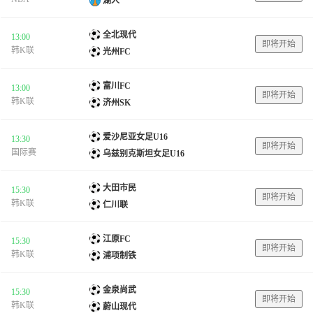
湖人
全北现代
13:00
即将开始
韩K联
光州FC
富川FC
13:00
即将开始
韩K联
济州SK
爱沙尼亚女足U16
13:30
即将开始
国际赛
乌兹别克斯坦女足U16
大田市民
15:30
即将开始
韩K联
仁川联
江原FC
15:30
即将开始
韩K联
浦项制铁
金泉尚武
15:30
即将开始
韩K联
蔚山现代