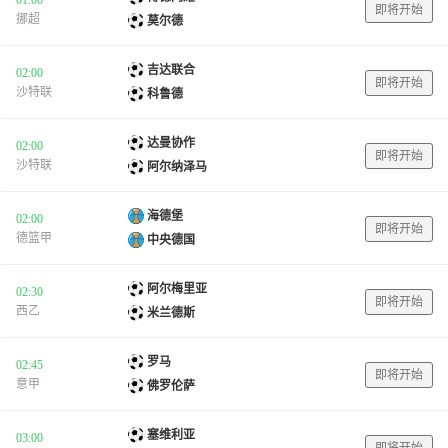
即将开始
挪超
莫尔德
吉达联合
02:00
即将开始
沙特联
科鲁德
达曼协作
02:00
即将开始
沙特联
阿尔纳泽马
海德堡
02:00
即将开始
德篮甲
中央德国
阿尔梅里亚
02:30
即将开始
西乙
米兰德斯
罗马
02:45
即将开始
意甲
佛罗伦萨
塞维利亚
03:00
即将开始