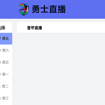
选择
意甲直播
7
周五
8
周六
9
周日
0
周一
1
周二
2
周三