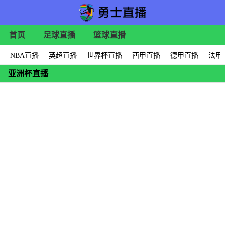
首页
足球直播
篮球直播
NBA直播
英超直播
世界杯直播
西甲直播
德甲直播
法甲
亚洲杯直播