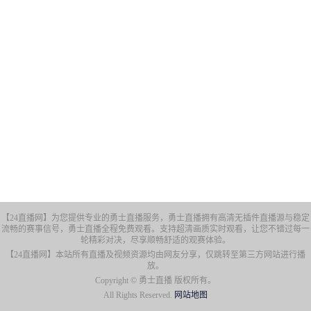
【24直播网】为您提供专业的勇士直播服务，勇士直播拥有高清无插件直播源与稳定
流畅的赛事信号，勇士直播全程免费观看。支持超清画质实时观看，让您不错过每一
轮精彩对决，尽享顺畅舒适的观赛体验。
【24直播网】本站所有直播及视频资源均由网友分享，仅跳转至第三方网站进行播
放。
Copyright © 勇士直播 版权所有。
All Rights Reserved.
网站地图