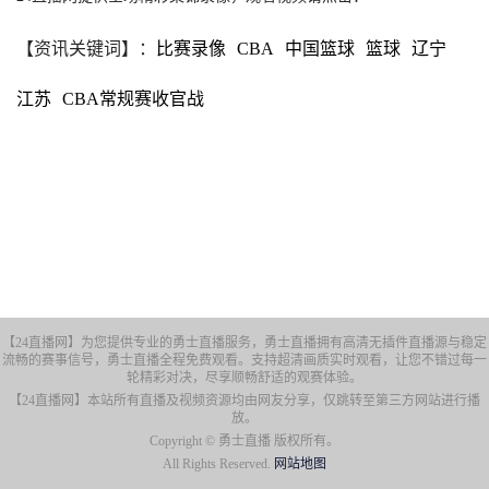
【资讯关键词】：
比赛录像
CBA
中国篮球
篮球
辽宁
江苏
CBA常规赛收官战
【24直播网】为您提供专业的勇士直播服务，勇士直播拥有高清无插件直播源与稳定
流畅的赛事信号，勇士直播全程免费观看。支持超清画质实时观看，让您不错过每一
轮精彩对决，尽享顺畅舒适的观赛体验。
【24直播网】本站所有直播及视频资源均由网友分享，仅跳转至第三方网站进行播
放。
Copyright © 勇士直播 版权所有。
All Rights Reserved.
网站地图