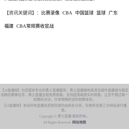
【资讯关键词】：
比赛录像
CBA
中国篮球
篮球
广东
福建
CBA常规赛收官战
【24直播网】为您提供专业的勇士直播服务，勇士直播拥有高清无插件直播源与稳定
流畅的赛事信号，勇士直播全程免费观看。支持超清画质实时观看，让您不错过每一
轮精彩对决，尽享顺畅舒适的观赛体验。
【24直播网】本站所有直播及视频资源均由网友分享，仅跳转至第三方网站进行播
放。
Copyright © 勇士直播 版权所有。
All Rights Reserved.
网站地图